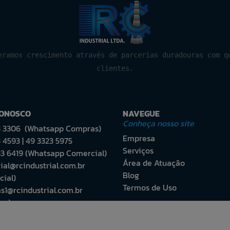
eramos crescimento através de parcerias duradouras com q
clientes.
CONOSCO
NAVEGUE
Conheça nosso site
3 3306 (Whatsapp Compras)
Empresa
 4593 | 49 3323 5975
Serviços
83 6419 (Whatsapp Comercial)
Área de Atuação
al@rcindustrial.com.br
Blog
ial)
Termos de Uso
1@rcindustrial.com.br
as)