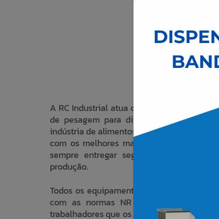
A RC Industrial atua como fabricante de e
de pesagem para diferentes tipos de pr
indústria de alimentos, nossos equipament
com os melhores materiais e tecnologia
sempre entregar segurança e qualidade
produção.
Todos os equipamentos RC Industrial são f
com as normas NR 12, que visa garant
trabalhadores que os operam, prevenindo a