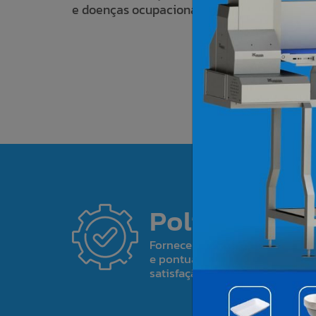
e doenças ocupacionais.
Política
Fornecer serviços e produtos 
e pontualidade de entrega, gar
satisfação do cliente.