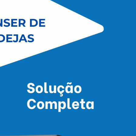
PROFISSIONALISMO
é a palavra!
mbaladoras, sistemas
odutos com foco na
os são desenvolvidos
 de ponta, buscamos
 para processos de
abricados de acordo
ir a segurança dos
cidentes de trabalho