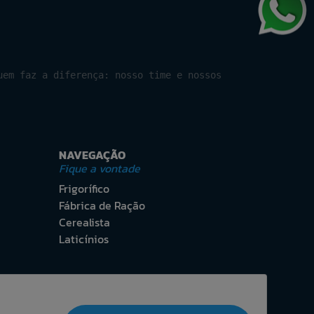
uem faz a diferença: nosso time e nossos
NAVEGAÇÃO
Fique a vontade
Frigorífico
Fábrica de Ração
Cerealista
Laticínios