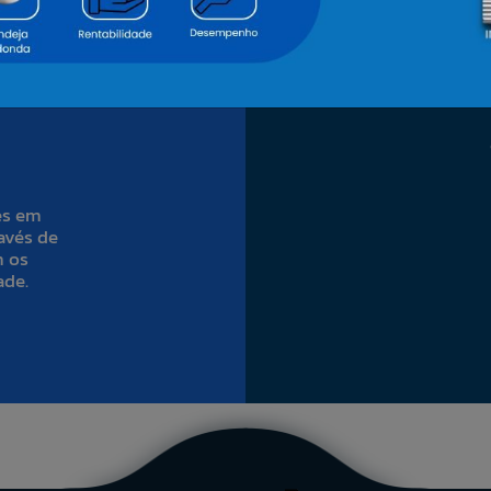
es em
avés de
m os
ade.