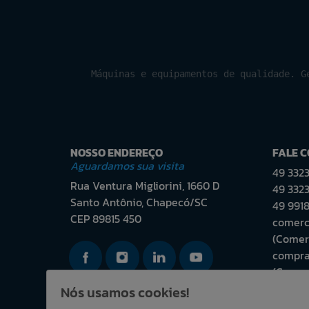
Máquinas e equipamentos de qualidade. G
NOSSO ENDEREÇO
FALE 
Aguardamos sua visita
49 332
Rua Ventura Migliorini, 1660 D
49 3323
Santo Antônio, Chapecó/SC
49 991
CEP 89815 450
comerci
(Comerc
compras
(Compr
Nós usamos cookies!